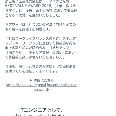
辰巳電子工業株式会社は、「マイナビ転職
BEST VALUE AWARD 2026」(主催：株式会
社マイナビ 後援：厚生労働省)において最高位
となる「大賞」を受賞いたしました。
本アワードは、社会課題の解決に向けた企業の
取り組みを評価する制度です。
当社はワークライフバランスの推進、スキルア
ップ・キャリアアップに連動した持続的な給与
向上の取り組みが認められ、「給与アップ」
「働きかた」「キャリア支援」の3項目におい
て総合的に高い評価をいただきました。
今後も、働く人と社会の双方にとって価値ある
組織づくりを継続してまいります。
▶ 詳細はこちら
https://tenshoku.mynavi.jp/content/bestval
ueaward/
ITエンジニアとして、